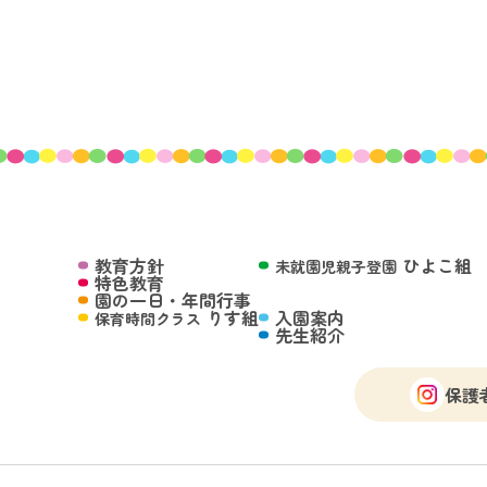
教育方針
ひよこ組
未就園児親子登園
特色教育
園の一日・年間行事
りす組
入園案内
保育時間クラス
先生紹介
保護